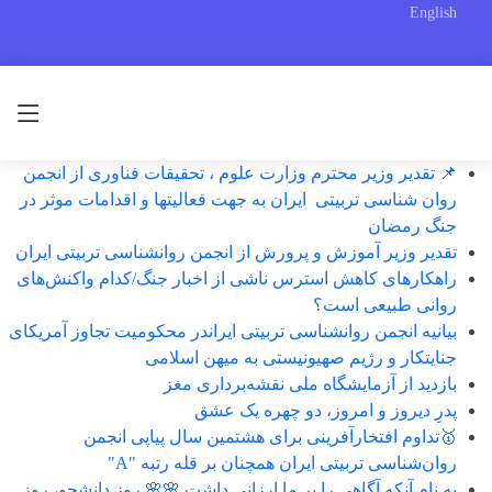
English
📌 تقدیر وزیر محترم وزارت علوم ، تحقیقات فناوری از انجمن
روان شناسی تربیتی ایران به جهت فعالیتها و اقدامات موثر در
جنگ رمضان
تقدیر وزیر آموزش و پرورش از انجمن روانشناسی تربیتی ایران
راهکارهای کاهش استرس ناشی از اخبار جنگ/کدام واکنش‌های
روانی طبیعی است؟
بیانیه انجمن روانشناسی تربیتی ایراندر محکومیت تجاوز آمریکای
جنایتکار و رژیم صهیونیستی به میهن اسلامی
بازدید از آزمایشگاه ملی نقشه‌برداری مغز
پدرِ دیروز و امروز، دو چهره یک عشق
🥇تداوم افتخارآفرینی برای هشتمین سال پیاپی انجمن
روان‌شناسی تربیتی ایران همچنان بر قله رتبه "A"
به نام آنکه آگاهی را بر ما ارزانی داشت 🌸🌸 روز دانشجو، روز