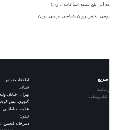
 الی پنج شنبه (ساعات اداری)
ومی انجمن روان شناسی تربیتی ایران
سریع
اطلاعات تماس
نشانی:
 سایت
تهران، خیابان ولیعصر، خیابان ت
د الکترونیکی
علامه طباطبایی
تلفن:
دبیرخانه انجمن: 09101812133