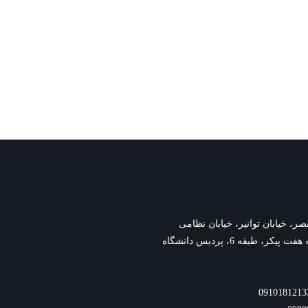
وانیر، خیابان نظامی
گنجوی،نبش کوچه هفت پیکر، طبقه 6، پردیس دانشگاه