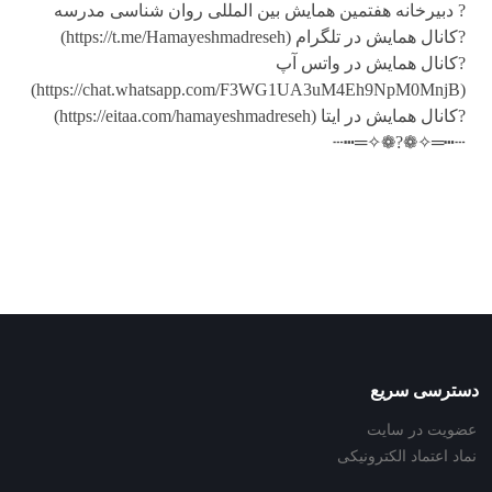
? دبیرخانه هفتمین همایش بین المللی روان شناسی مدرسه
?کانال همایش در تلگرام (https://t.me/Hamayeshmadreseh)
?کانال همایش در واتس آپ
(https://chat.whatsapp.com/F3WG1UA3uM4Eh9NpM0MnjB)
?کانال همایش در ایتا (https://eitaa.com/hamayeshmadreseh)
┄┅═✧❁?❁✧═┅┄
دسترسی سریع
عضویت در سایت
نماد اعتماد الکترونیکی