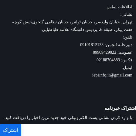
اطلاعات تماس
نشانی:
تهران، خیابان ولیعصر، خیابان توانیر، خیابان نظامی گنجوی،نبش کوچه
هفت پیکر، طبقه 6، پردیس دانشگاه علامه طباطبایی
تلفن:
دبیرخانه انجمن: 09101812133
عضویت: 09909429022
فکس: 02188704883
ایمیل:
iepainfo.ir@gmail.com
اشتراک خبرنامه
با وارد کردن نشانی پست الکترونیکی خود جدید ترین اخبار را دریافت کنید.