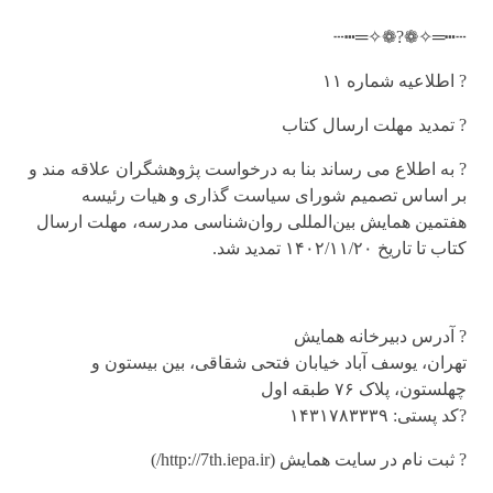
┄┅═✧❁?❁✧═┅┄
? اطلاعیه شماره ۱۱
? تمدید مهلت ارسال کتاب
? به اطلاع می رساند بنا به درخواست پژوهشگران علاقه مند و
بر اساس تصمیم شورای سیاست گذاری و هیات رئیسه
هفتمین همایش بین‌المللی روان‌شناسی مدرسه، مهلت ارسال
کتاب تا تاریخ ۱۴۰۲/۱۱/۲۰ تمدید شد.
? آدرس دبیرخانه همایش
تهران، یوسف آباد خیابان فتحی شقاقی، بین بیستون و
چهلستون، پلاک ۷۶ طبقه اول
?کد پستی: ۱۴۳۱۷۸۳۳۳۹
? ثبت نام در سایت همایش (http://7th.iepa.ir/)