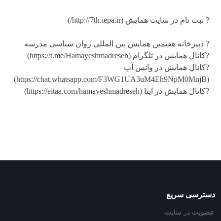
? ثبت نام در سایت همایش (http://7th.iepa.ir/)
? دبیرخانه هفتمین همایش بین المللی روان شناسی مدرسه
?کانال همایش در تلگرام (https://t.me/Hamayeshmadreseh)
?کانال همایش در واتس آپ
(https://chat.whatsapp.com/F3WG1UA3uM4Eh9NpM0MnjB)
?کانال همایش در ایتا (https://eitaa.com/hamayeshmadreseh)
دسترسی سریع
عضویت در سایت