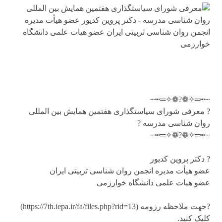
┄┅═✧❁?❁✧═┅┄
? معرفی شورای سیاستگذاری هفتمین همایش بین المللی
روان شناسی مدرسه ?
┄┅═✧❁?❁✧═┅┄
? دکتر پروین کدیور
عضو هیأت مدیره انجمن روان شناسی تربیتی ایران
عضو هیات علمی دانشگاه خوارزمی
?جهت ملاحظه رزومه (https://7th.iepa.ir/fa/files.php?rid=13)
کلیک کنید.