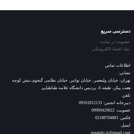
دسترسی سریع
عضویت در سایت
نماد اعتماد الکترونیکی
اطلاعات تماس
نشانی:
تهران، خیابان ولیعصر، خیابان توانیر، خیابان نظامی گنجوی،نبش کوچه
هفت پیکر، طبقه 6، پردیس دانشگاه علامه طباطبایی
تلفن:
دبیرخانه انجمن: 09101812133
عضویت: 09909429022
فکس: 02188704883
ایمیل:
iepainfo.ir@gmail.com