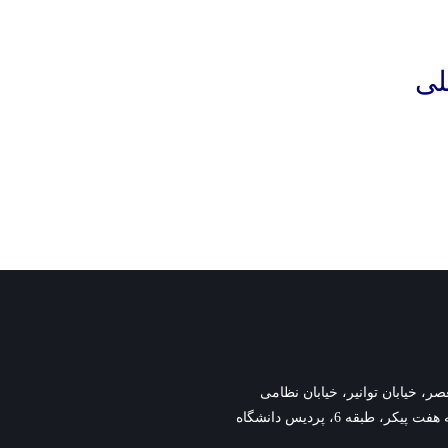
وانیر، خیابان نظامی
گنجوی،نبش کوچه هفت پیکر، طبقه 6، پردیس دانشگاه