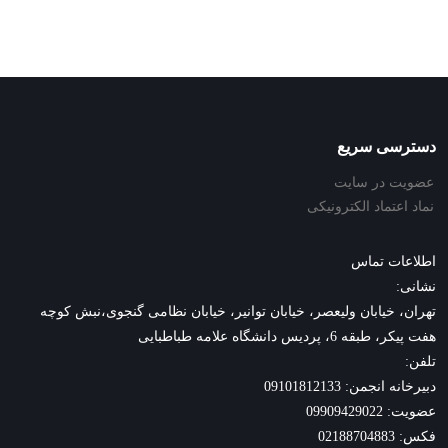
دسترسی سریع
عضویت در سایت
نماد اعتماد الکترونیکی
اطلاعات تماس
نشانی:
تهران، خیابان ولیعصر، خیابان توانیر، خیابان نظامی گنجوی،نبش کوچه
هفت پیکر، طبقه 6، پردیس دانشگاه علامه طباطبایی
تلفن:
دبیرخانه انجمن: 09101812133
عضویت: 09909429022
فکس: 02188704883