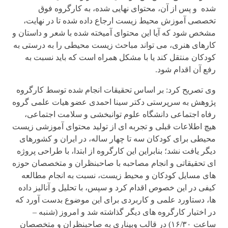
شده و پس از آن، محتوای نهایی شده، به کارگروه فوق
تخصصی آموزش محیط زیست ارجاع داده شده تا در نهایت،
مشخص شود که آیا این محتوای آمیخته شده با شعر و داستان و
کارهای هنری، می تواند مباحث زیست محیطی را به درستی به
کودکان منتقل کند یا با مشکل همراه است که باید نسبت به
رفع آن اقدام شود.
وی تصریح کرد: بر اساس تحقیقات انجام شده توسط کارگروه
پژوهش به سرپرستی دکتر سینا احمدی عضو هیات علمی گروه
رفاه اجتماعی دانشگاه علوم توانبخشی و سلامت اجتماعی،
هیچ اطلاعات قبلی و تجربه ای از تولید محتوای آموزشی زیست
محیطی برای کودکان سه تا چهار ساله، در ایران و کشورهای
دیگر یافت نشد؛ بنابراین این کارگروه از ابتدا، با طراحی پروژه
ای تحقیقاتی و انجام مصاحبه با صاحبنظران و متخصصان حوزه
های مسایل کودکان و محیط زیست، نسبت به انجام مطالعه
کیفی در این خصوص اقدام کرد و سپس، با تحلیل و آنالیز داده
ها، دستاورد علمی و کاربردی برای این موضوع بدست آورد که
در اختیار کارگروه های دیگر گذاشته شد و امروز (شنبه –
ساعت ۱۶/۳۰) در قالب وبیناری به صاحبنظران و متخصصان