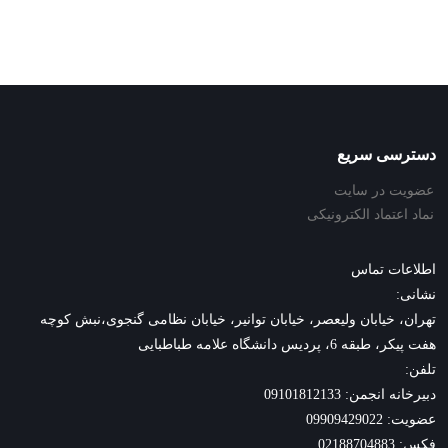
دسترسی سریع
عضویت در سایت
نماد اعتماد الکترونیکی
اطلاعات تماس
نشانی:
تهران، خیابان ولیعصر، خیابان توانیر، خیابان نظامی گنجوی،نبش کوچه
هفت پیکر، طبقه 6، پردیس دانشگاه علامه طباطبایی
تلفن:
دبیرخانه انجمن: 09101812133
عضویت: 09909429022
فکس: 02188704883