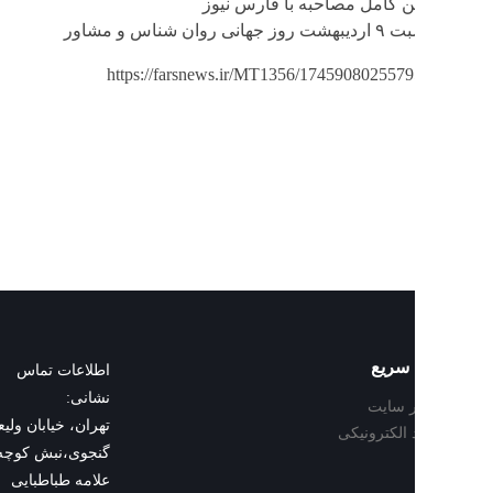
ن کامل مصاحبه با فارس نیوز
روان شناس و مشاور
https://farsnews.ir/MT1356/174590802557
سریع
اطلاعات تماس
نشانی:
 سایت
تهران، خیابان ولیعصر، خیابان ت
د الکترونیکی
علامه طباطبایی