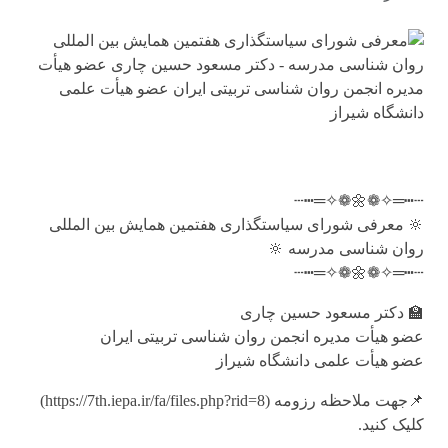
┄┅═✧❁🌼❁✧═┅┄
🔆 معرفی شورای سیاستگذاری هفتمین همایش بین المللی
روان شناسی مدرسه 🔆
┄┅═✧❁🌼❁✧═┅┄
🏫 دکتر مسعود حسین چاری
عضو هیأت مدیره انجمن روان شناسی تربیتی ایران
عضو هیأت علمی دانشگاه شیراز
📌جهت ملاحظه رزومه (https://7th.iepa.ir/fa/files.php?rid=8)
کلیک کنید.