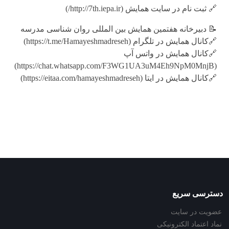
🔗 ثبت نام در سایت همایش (http://7th.iepa.ir/)
📝 دبیرخانه هفتمین همایش بین المللی روان شناسی مدرسه
🔗کانال همایش در تلگرام (https://t.me/Hamayeshmadreseh)
🔗کانال همایش در واتس آپ
(https://chat.whatsapp.com/F3WG1UA3uM4Eh9NpM0MnjB)
🔗کانال همایش در ایتا (https://eitaa.com/hamayeshmadreseh)
دسترسی سریع
عضویت در سایت
نماد اعتماد الکترونیکی