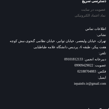
دسترسی سریع
عضویت در سایت
نماد اعتماد الکترونیکی
اطلاعات تماس
نشانی:
تهران، خیابان ولیعصر، خیابان توانیر، خیابان نظامی گنجوی،نبش کوچه
هفت پیکر، طبقه 6، پردیس دانشگاه علامه طباطبایی
تلفن:
دبیرخانه انجمن: 09101812133
عضویت: 09909429022
فکس: 02188704883
ایمیل:
iepainfo.ir@gmail.com