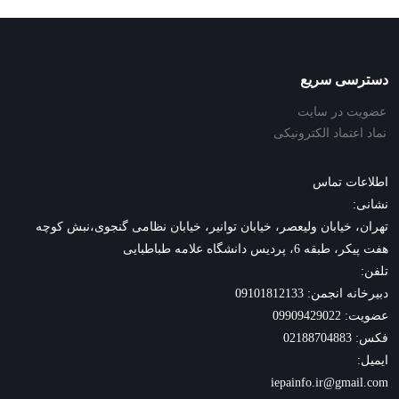
دسترسی سریع
عضویت در سایت
نماد اعتماد الکترونیکی
اطلاعات تماس
نشانی:
تهران، خیابان ولیعصر، خیابان توانیر، خیابان نظامی گنجوی،نبش کوچه
هفت پیکر، طبقه 6، پردیس دانشگاه علامه طباطبایی
تلفن:
دبیرخانه انجمن: 09101812133
عضویت: 09909429022
فکس: 02188704883
ایمیل:
iepainfo.ir@gmail.com